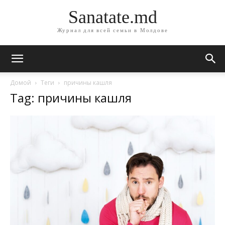
Sanatate.md
Журнал для всей семьи в Молдове
Домой
Теги
причины кашля
Tag: причины кашля