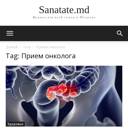
Sanatate.md
Журнал для всей семьи в Молдове
Домой
Теги
Прием онколога
Tag: Прием онколога
Здоровье