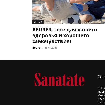
Статьи
BEURER – все для вашего
здоровья и хорошего
самочувствия!
Beurer
-
13.07.2018
О 
Всег
меди
Молд
Здес
лече