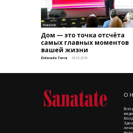
Новости
Дом — это точка отсчёта
самых главных моментов
вашей жизни
Eldorado Terra
-
18.05.2018
О 
Всег
меди
Молд
Здес
лече
врач