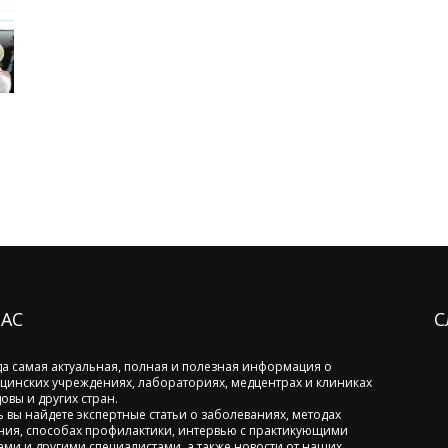
НАС
С
да самая актуальная, полная и полезная информация о
цинских учреждениях, лабораториях, медцентрах и клиниках
овы и других стран.
ь вы найдете экспертные статьи о заболеваниях, методах
ния, способах профилактики, интервью с практикующими
ами и другими специалистами, а также новости от наших