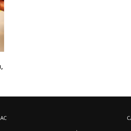
,
НАС
С