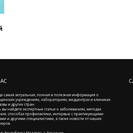
й
НАС
С
да самая актуальная, полная и полезная информация о
цинских учреждениях, лабораториях, медцентрах и клиниках
овы и других стран.
ь вы найдете экспертные статьи о заболеваниях, методах
ния, способах профилактики, интервью с практикующими
ами и другими специалистами, а также новости от наших
неров.
с:
Республика Молдова, г. Кишинев,