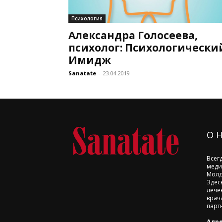
Психология
Александра Голосеева,
психолог: Психологически
Имидж
Sanatate
-
23.04.2019
О 
Всег
меди
Молд
Здес
лече
врач
парт
Адре