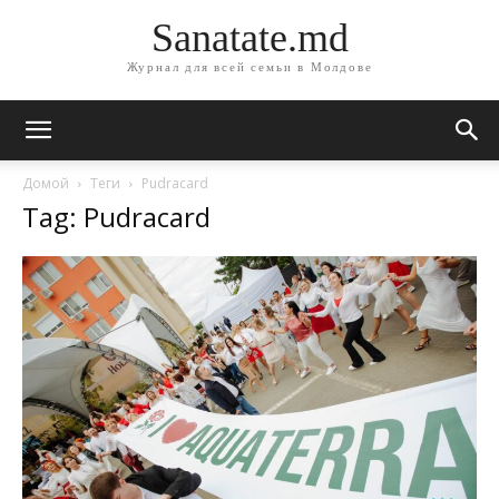
Sanatate.md
Журнал для всей семьи в Молдове
Домой
Теги
Pudracard
Tag: Pudracard