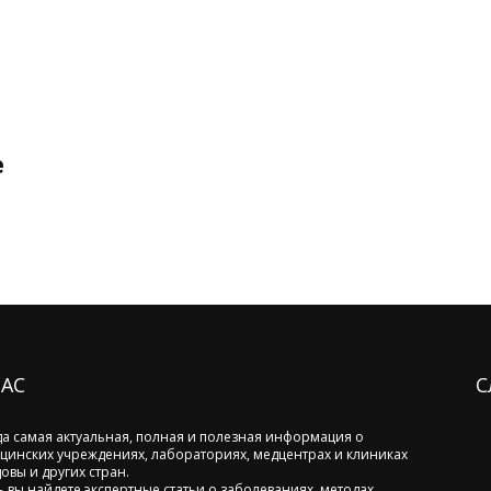
е
НАС
С
да самая актуальная, полная и полезная информация о
цинских учреждениях, лабораториях, медцентрах и клиниках
овы и других стран.
ь вы найдете экспертные статьи о заболеваниях, методах