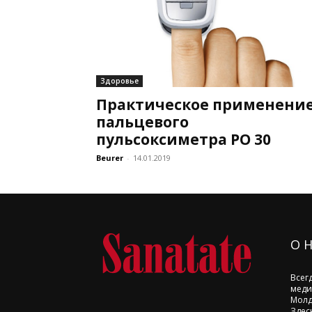
Здоровье
Практическое применени
пальцевого
пульсоксиметра РО 30
Beurer
-
14.01.2019
О 
Всег
меди
Молд
Здес