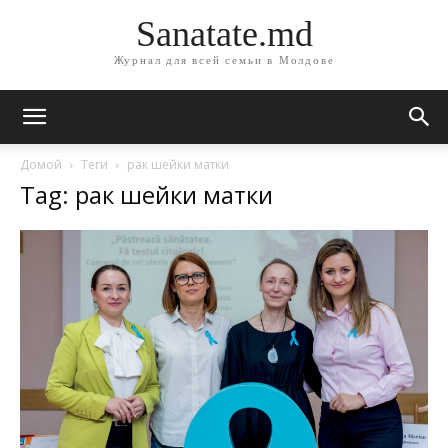
Sanatate.md
Журнал для всей семьи в Молдове
Домой
Теги
рак шейки матки
Tag: рак шейки матки