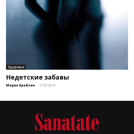
Здоровье
Недетские забавы
Мария Брайлян
-
17.02.2016