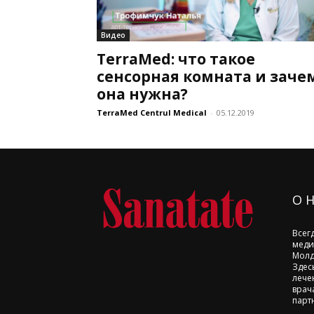
Видео
TerraMed: что такое
сенсорная комната и заче
она нужна?
TerraMed Centrul Medical
-
05.12.2019
О 
Всег
меди
Молд
Здес
лече
врач
парт