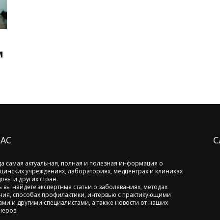
м
НАС
С
да самая актуальная, полная и полезная информация о
цинских учреждениях, лабораториях, медцентрах и клиниках
овы и других стран.
ь вы найдете экспертные статьи о заболеваниях, методах
ния, способах профилактики, интервью с практикующими
ами и другими специалистами, а также новости от наших
неров.