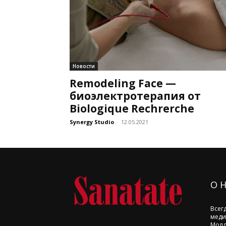
Новости
Remodeling Face —
биоэлектротерапия от
Biologique Rechrerche
Synergy Studio
-
12.05.2021
О 
Всег
меди
Молд