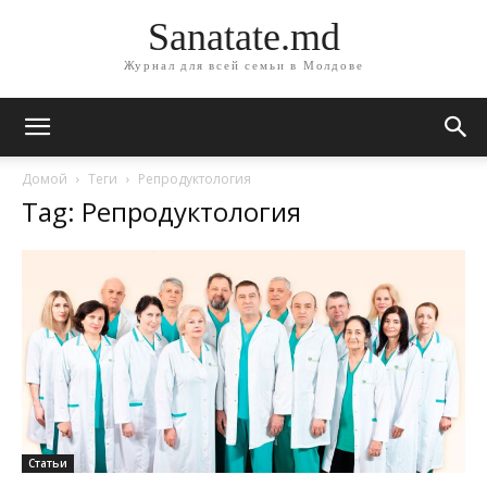
Sanatate.md
Журнал для всей семьи в Молдове
Домой
Теги
Репродуктология
Tag: Репродуктология
Статьи