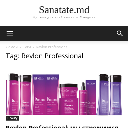
Sanatate.md
Журнал для всей семьи в Молдове
Домой
Теги
Revlon Professional
Tag: Revlon Professional
Beauty
Revlon Professional: мы стремимся