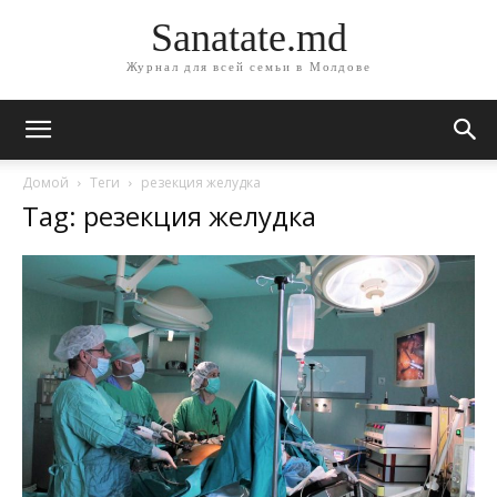
Sanatate.md
Журнал для всей семьи в Молдове
Домой
Теги
резекция желудка
Tag: резекция желудка