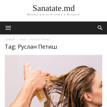
Sanatate.md
Журнал для всей семьи в Молдове
Домой
Теги
Руслан Петиш
Tag: Руслан Петиш