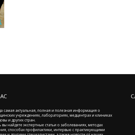
НАС
С
да самая актуальная, полная и полезная информация о
цинских учреждениях, лабораториях, медцентрах и клиниках
овы и других стран.
ь вы найдете экспертные статьи о заболеваниях, методах
ния, способах профилактики, интервью с практикующими
ами и другими специалистами, а также новости от наших