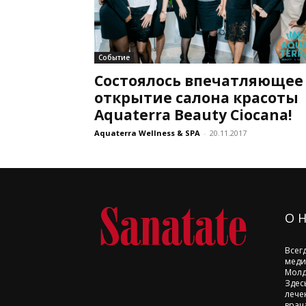
Событие
Состоялось впечатляющее
открытие салона красоты
Aquaterra Beauty Ciocana!
Aquaterra Wellness & SPA
-
20.11.2017
О 
Всег
меди
Молд
Здес
лече
врач