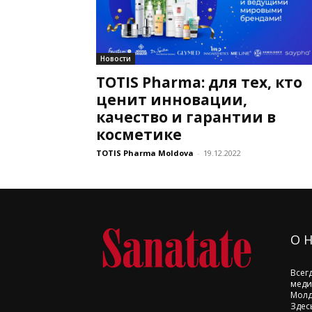
Новости
TOTIS Pharma: для тех, кто
ценит инновации,
качество и гарантии в
косметике
TOTIS Pharma Moldova
-
19.12.2022
О 
Всег
меди
Молд
Здес