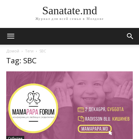
Sanatate.md
Журнал для всей семьи в Молдове
Домой
Теги
SBC
Tag: SBC
Событие