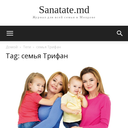
Sanatate.md
Журнал для всей семьи в Молдове
Домой
Теги
семья Трифан
Tag: семья Трифан