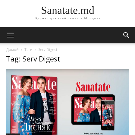
Sanatate.md
Журнал для всей семьи в Молдове
Домой
Теги
ServiDigest
Tag: ServiDigest