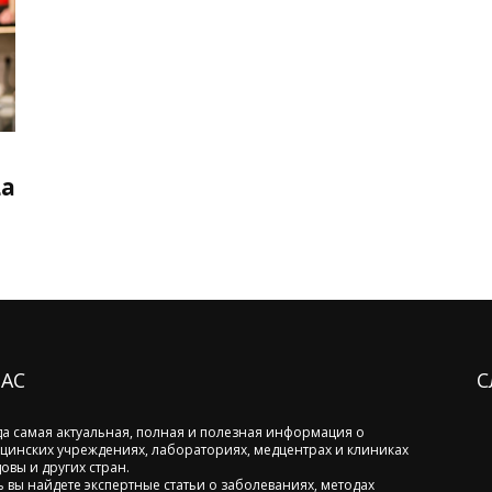
La
НАС
С
да самая актуальная, полная и полезная информация о
цинских учреждениях, лабораториях, медцентрах и клиниках
овы и других стран.
ь вы найдете экспертные статьи о заболеваниях, методах