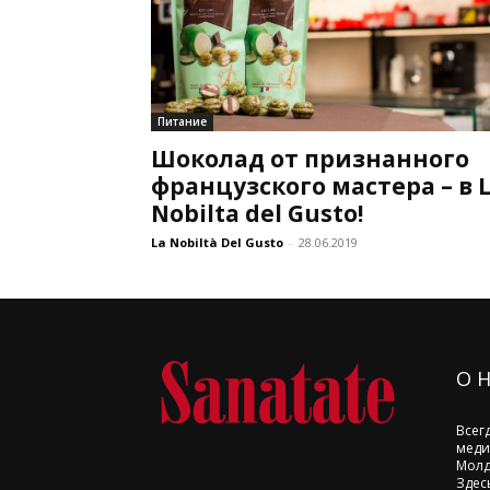
Питание
Шоколад от признанного
французского мастера – в 
Nobilta del Gusto!
La Nobiltà Del Gusto
-
28.06.2019
О 
Всег
меди
Молд
Здес