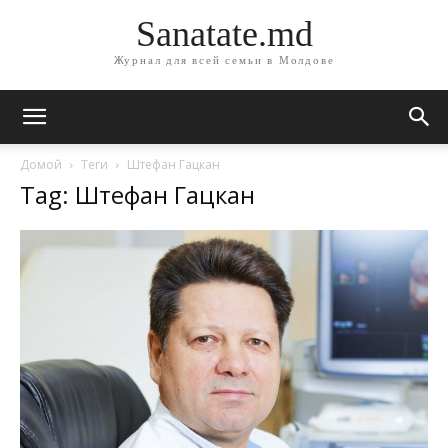
Sanatate.md
Журнал для всей семьи в Молдове
Домой
Теги
Штефан Гацкан
Tag: Штефан Гацкан