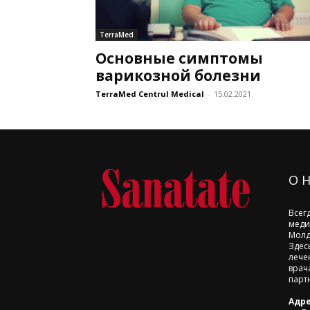
TerraMed
Основные симптомы
варикозной болезни
TerraMed Centrul Medical
-
15.02.2021
О 
Всег
меди
Молд
Здес
лече
врач
парт
Адре