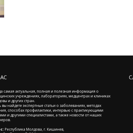
НАС
С
да самая актуальная, полная и полезная информация о
цинских учреждениях, лабораториях, медцентрах и клиниках
овы и других стран.
ь вы найдете экспертные статьи о заболеваниях, методах
ния, способах профилактики, интервью с практикующими
ами и другими специалистами, а также новости от наших
неров.
с:
Республика Молдова, г. Кишинев,