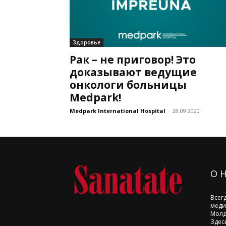
Здоровье
Рак – не приговор! Это
доказывают ведущие
онкологи больницы
Medpark!
Medpark International Hospital
-
28.09.2020
О 
Всег
меди
Молд
Здес