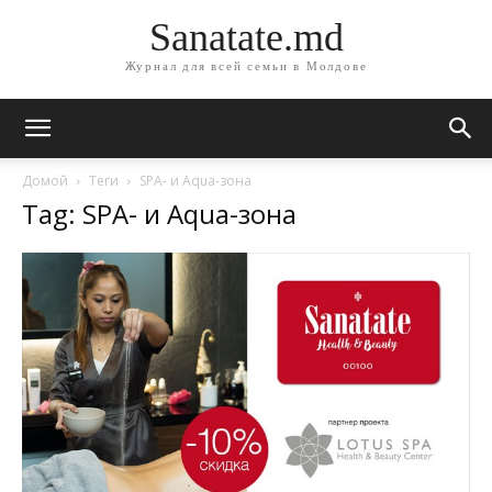
Sanatate.md
Журнал для всей семьи в Молдове
Домой
Теги
SPA- и Aqua-зона
Tag: SPA- и Aqua-зона