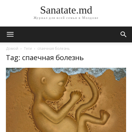
Sanatate.md
Журнал для всей семьи в Молдове
Домой
Теги
спаечная болезнь
Tag: спаечная болезнь