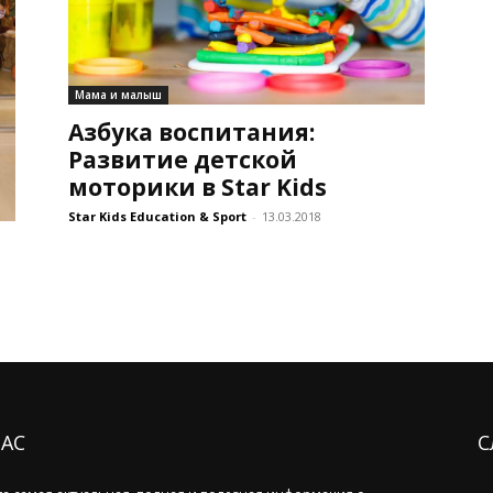
Мама и малыш
Азбука воспитания:
Развитие детской
моторики в Star Kids
Star Kids Education & Sport
-
13.03.2018
НАС
С