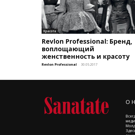
Красота
Revlon Professional: Бренд,
воплощающий
женственность и красоту
Revlon Professional
-
30.05.2017
О 
Всег
меди
Молд
Здес