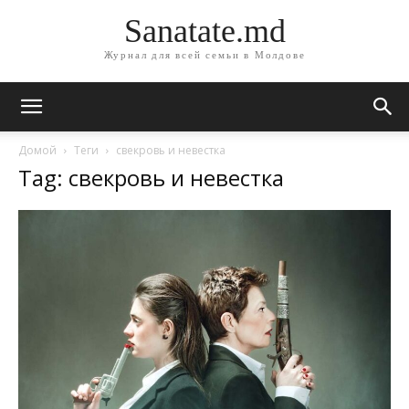
Sanatate.md
Журнал для всей семьи в Молдове
Домой
Теги
свекровь и невестка
Tag: свекровь и невестка