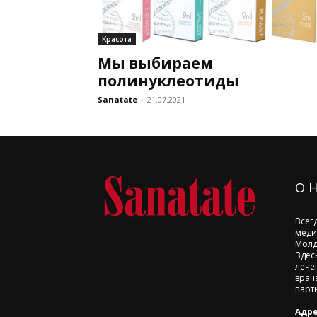
Красота
Мы выбираем
полинуклеотиды
Sanatate
-
21.07.2021
О 
Всег
меди
Молд
Здес
лече
врач
парт
Адре