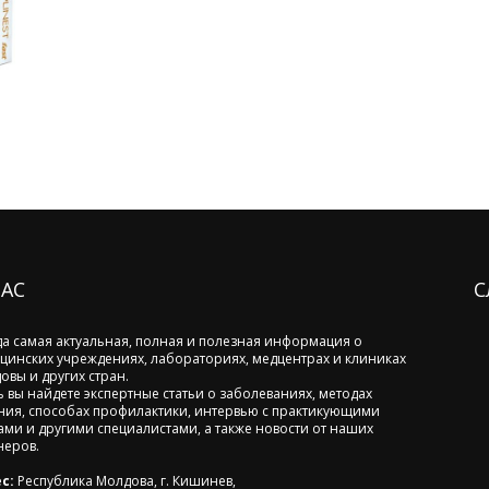
НАС
С
да самая актуальная, полная и полезная информация о
цинских учреждениях, лабораториях, медцентрах и клиниках
овы и других стран.
ь вы найдете экспертные статьи о заболеваниях, методах
ния, способах профилактики, интервью с практикующими
ами и другими специалистами, а также новости от наших
неров.
с:
Республика Молдова, г. Кишинев,