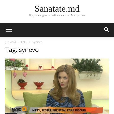
Sanatate.md
Журнал для всей семьи в Молдове
Домой
Теги
Synevo
Tag: synevo