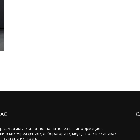
НАС
С
да самая актуальная, полная и полезная информация о
цинских учреждениях, лабораториях, медцентрах и клиниках
овы и других стран.