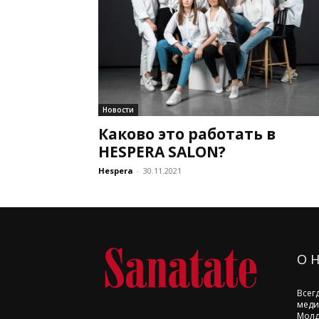
Новости
Каково это работать в
HESPERA SALON?
Hespera
-
30.11.2021
О 
Всег
меди
Молд