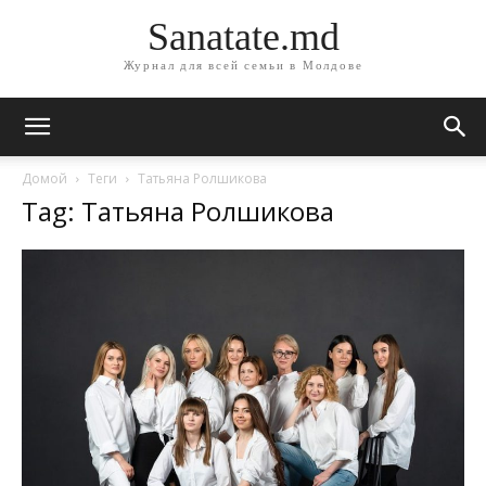
Sanatate.md
Журнал для всей семьи в Молдове
Домой
Теги
Татьяна Ролшикова
Tag: Татьяна Ролшикова