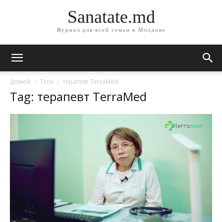
Sanatate.md
Журнал для всей семьи в Молдове
Домой
Теги
терапевт TerraMed
Tag: терапевт TerraMed