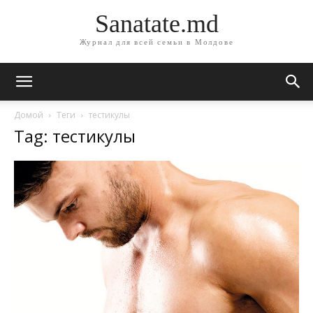
Sanatate.md
Журнал для всей семьи в Молдове
Домой
Теги
тестикулы
Tag: тестикулы