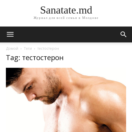
Sanatate.md
Журнал для всей семьи в Молдове
Домой
Теги
тестостерон
Tag: тестостерон