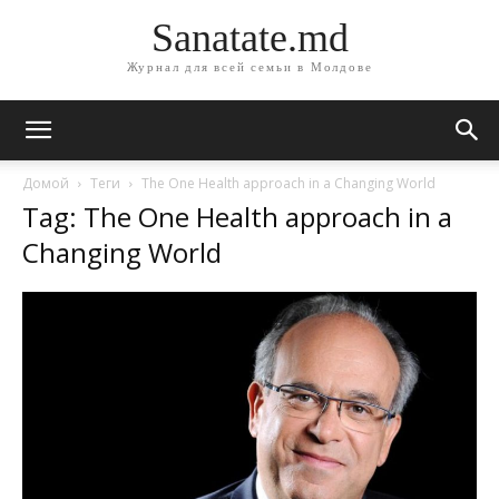
Sanatate.md
Журнал для всей семьи в Молдове
Домой
Теги
The One Health approach in a Changing World
Tag: The One Health approach in a
Changing World