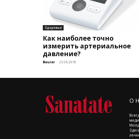
Здоровье
Как наиболее точно
измерить артериальное
давление?
Beurer
-
25.06.2018
О 
Всег
меди
Молд
Здес
лече