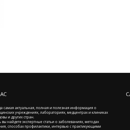
НАС
С
да самая актуальная, полная и полезная информация о
цинских учреждениях, лабораториях, медцентрах и клиниках
овы и других стран.
ь вы найдете экспертные статьи о заболеваниях, методах
ния, способах профилактики, интервью с практикующими