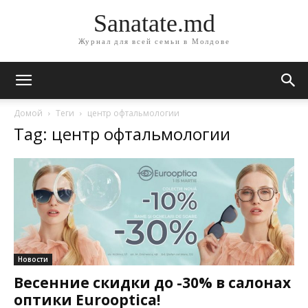
Sanatate.md
Журнал для всей семьи в Молдове
Домой
Теги
центр офтальмологии
Tag: центр офтальмологии
Новости
Весенние скидки до -30% в салонах
оптики Eurooptica!