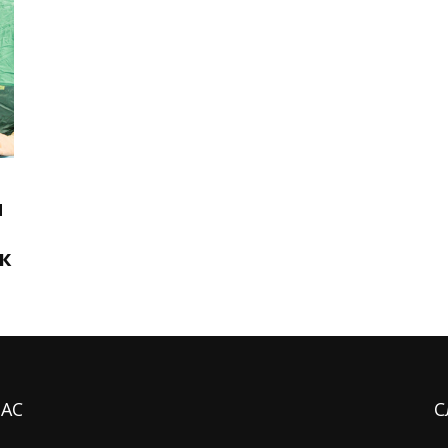
и
к
НАС
С