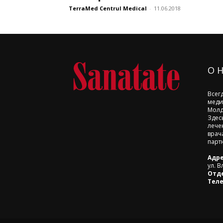
TerraMed Centrul Medical
-
11.06.2018
О 
Всег
меди
Молд
Здес
лече
врач
парт
Адре
ул. В
Отд
Тел