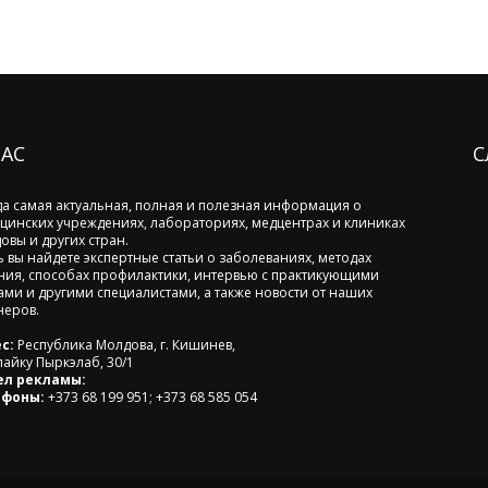
НАС
С
да самая актуальная, полная и полезная информация о
цинских учреждениях, лабораториях, медцентрах и клиниках
овы и других стран.
ь вы найдете экспертные статьи о заболеваниях, методах
ния, способах профилактики, интервью с практикующими
ами и другими специалистами, а также новости от наших
неров.
с:
Республика Молдова, г. Кишинев,
лайку Пыркэлаб, 30/1
ел рекламы:
ефоны:
+373 68 199 951; +373 68 585 054