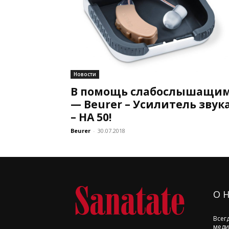
Новости
В помощь слабослышащи
— Beurer – Усилитель звук
– НА 50!
Beurer
-
30.07.2018
О 
Всег
меди