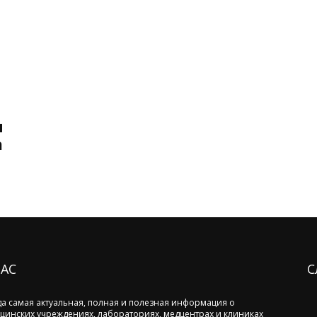
м
а
НАС
С
да самая актуальная, полная и полезная информация о
цинских учреждениях, лабораториях, медцентрах и клиниках