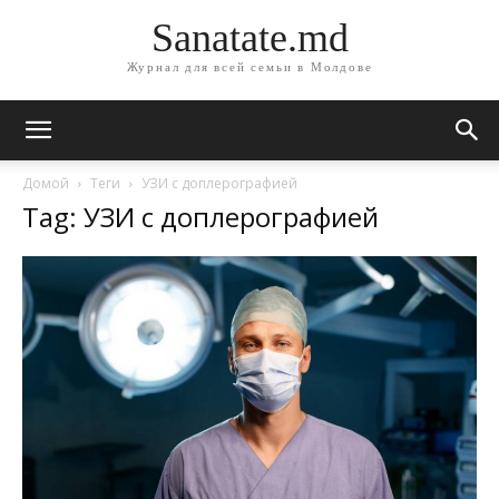
Sanatate.md
Журнал для всей семьи в Молдове
Домой
Теги
УЗИ с доплерографией
Tag: УЗИ с доплерографией