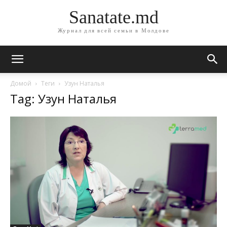
Sanatate.md
Журнал для всей семьи в Молдове
Домой
Теги
Узун Наталья
Tag: Узун Наталья