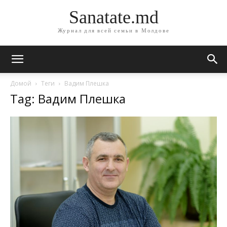
Sanatate.md
Журнал для всей семьи в Молдове
Домой
Теги
Вадим Плешка
Tag: Вадим Плешка