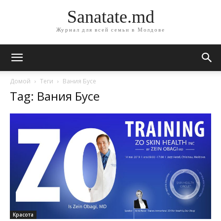
Sanatate.md
Журнал для всей семьи в Молдове
Домой
Теги
Вания Бусе
Tag: Вания Бусе
Красота