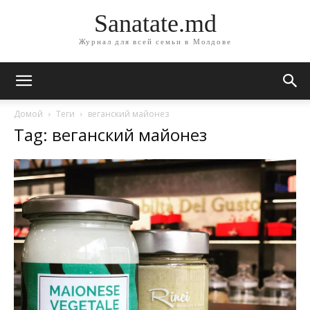
Sanatate.md
Журнал для всей семьи в Молдове
Домой
Теги
веганский майонез
Tag: веганский майонез