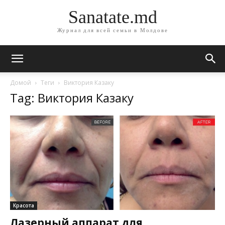
Sanatate.md
Журнал для всей семьи в Молдове
Домой
Теги
Виктория Казаку
Tag: Виктория Казаку
Красота
Лазерный аппарат для