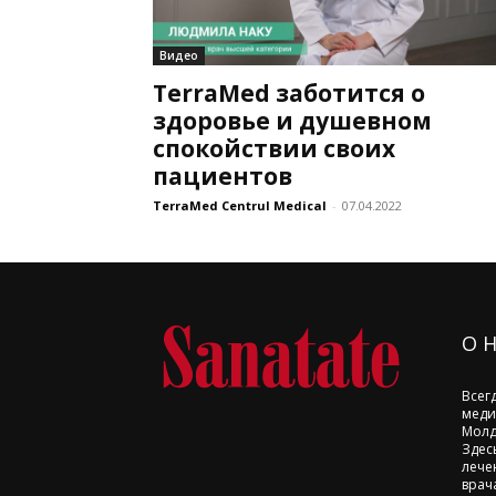
Видео
TerraMed заботится о
здоровье и душевном
спокойствии своих
пациентов
TerraMed Centrul Medical
-
07.04.2022
О 
Всег
меди
Молд
Здес
лече
врач