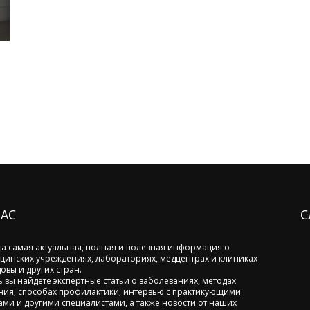
НАС
С
да самая актуальная, полная и полезная информация о
цинских учреждениях, лабораториях, медцентрах и клиниках
овы и других стран.
ь вы найдете экспертные статьи о заболеваниях, методах
ния, способах профилактики, интервью с практикующими
ами и другими специалистами, а также новости от наших